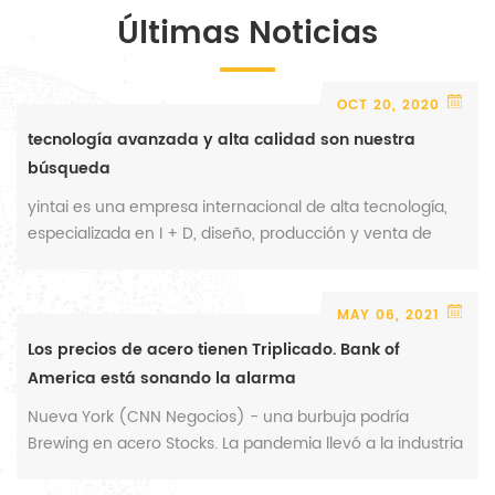
Últimas Noticias
certificados 3. nuestros equipos de inspección 4. nuestro
embalaje
OCT 20, 2020
tecnología avanzada y alta calidad son nuestra
búsqueda
yintai es una empresa internacional de alta tecnología,
especializada en I + D, diseño, producción y venta de
repuestos para excavadoras y excavadoras. Con el
continuo desarrollo del mercado de repuestos para
excavadoras y excavadoras, la competencia será más
MAY 06, 2021
feroz. por lo tanto, es imperativo mejorar las ventajas de
Los precios de acero tienen Triplicado. Bank of
nosotros desde la compra de materias primas, I + D,
America está sonando la alarma
diseño, fabricación hasta el embalaje final. En los últimos
Nueva York (CNN Negocios) - una burbuja podría
años, hemos aumentado la contribución del fondo de I +
Brewing en acero Stocks. La pandemia llevó a la industria
D y organizado un excelente equipo de I + D para
del acero estadounidense a sus rodillas en la primavera
desarrollar nuevos productos y nuevas tecnologías. Cada