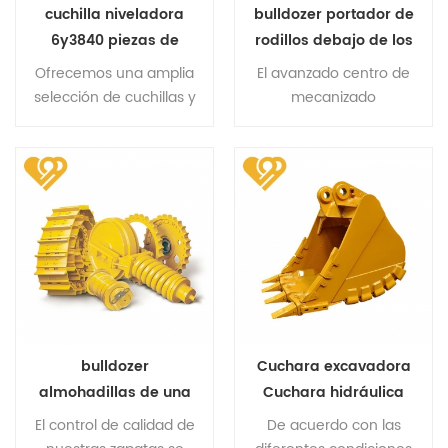
cuchilla niveladora
bulldozer portador de
6y3840 piezas de
rodillos debajo de los
equipos de
componentes
Ofrecemos una amplia
El avanzado centro de
excavadora piezas de
selección de cuchillas y
mecanizado
desgaste de repuesto
cortadores laterales
automático de
fabricados con varios
Alemania Kuka
grados de acero con
garantiza la precisión
alto contenido de
de las dimensiones de
carbono y boro.
montaje. Esto maximiza
la vida útil de nuestros
rodillos transportadores.
bulldozer
Cuchara excavadora
almohadillas de una
Cuchara hidráulica
sola garra zapata de
tipo minería Cucharas
El control de calidad de
De acuerdo con las
la excavadora
reforzadas