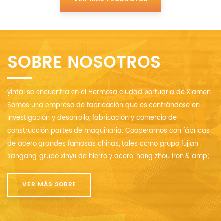
rodaje para
de los procesos de
proporcionar a las
producción.
máquinas de orugas
una vida útil
satisfactoria.
SOBRE NOSOTROS
yintai se encuentra en el Hermosa ciudad portuaria de Xiamen.
Somos una empresa de fabricación que es centrándose en
investigación y desarrollo, fabricación y comercio de
construcción partes de maquinaria. Cooperamos con fábricas
de acero grandes famosas chinas, tales como grupo fujian
sangang, grupo xinyu de hierro y acero, hang zhou iron & amp;
acero , grupo baogang etc. controlamos estrictamente el costo
y la calidad de las materias primas al embalaje no solo
VER MÁS SOBRE
podemos fabricar los productos con materias primas
específicas material de acuerdo con las solicitudes del cliente,
pero también proporcionar a los clientes personalización