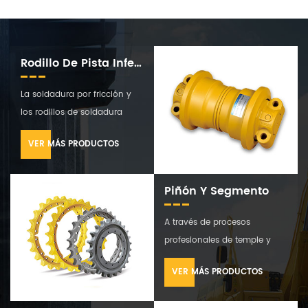
Rodillo De Pista Inferior
La soldadura por fricción y
los rodillos de soldadura
tradicionales son los
VER MÁS PRODUCTOS
principales tipos de nuestros
rodillos de oruga, todos están
bien tratados térmicamente y
Piñón Y Segmento
mecanizados. fabricamos
muchos tipos de & nbsp;
A través de procesos
rodillos de seguimiento &
profesionales de temple y
nbsp; y ofrecemos productos
revenido para garantizar
VER MÁS PRODUCTOS
personalizados. síguenos,
excelentes propiedades
superaremos tus
mecánicas, nuestra rueda