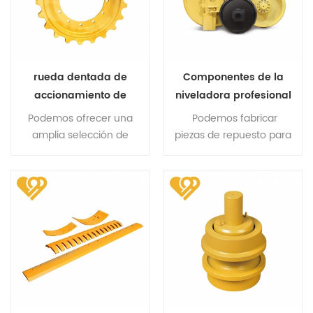
rueda dentada de
Componentes de la
accionamiento de
niveladora profesional
excavadora repuestos
del ralentí delantero
Podemos ofrecer una
Podemos fabricar
para tren de rodaje
d85
amplia selección de
piezas de repuesto para
kobelco sk100 sk200
ruedas dentadas para
excavadoras y
máquinas de 3 a 100
excavadoras OEM
toneladas.
según sus muestras,
diseños o dibujos
técnicos.