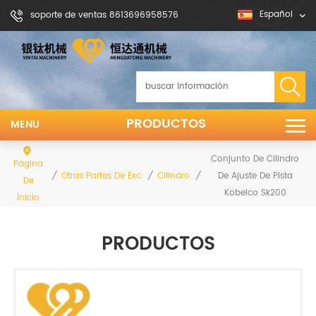
Español
soporte de ventas 8613696958576
PRODUCTOS
MENU
Conjunto De Cilindro
Página
/
/
/
De Ajuste De Pista
Otras Partes De Excavadoras Y Excavadoras
Cilindro De Ajuste
De
Kobelco Sk200
Inicio
PRODUCTOS