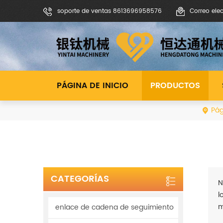
soporte de ventas 8613696958576
Correo ele
PÁGINA DE INICIO
PRODUCTOS
Pág
CATEGORÍAS
N
l
m
enlace de cadena de seguimiento