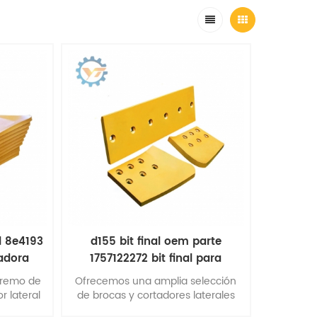
l 8e4193
d155 bit final oem parte
padora
1757122272 bit final para
topadora
tremo de
Ofrecemos una amplia selección
r lateral
de brocas y cortadores laterales
sitos de
fabricados con varios grados de