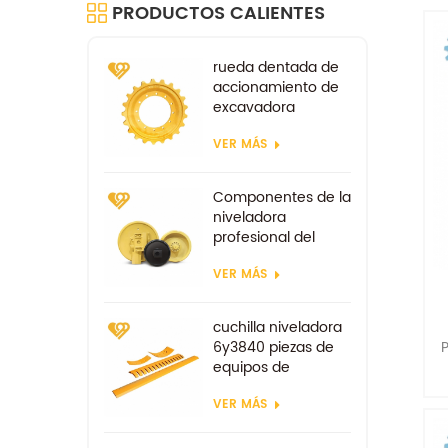
PRODUCTOS CALIENTES
rueda dentada de
accionamiento de
excavadora
repuestos para tren
VER MÁS
de rodaje kobelco
sk100 sk200
Componentes de la
niveladora
profesional del
ralentí delantero
VER MÁS
d85
cuchilla niveladora
P
6y3840 piezas de
equipos de
excavadora piezas
VER MÁS
de desgaste de
repuesto