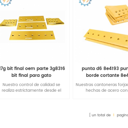
7g bit final oem parte 3g8316
punta d6 8e4193 pu
bit final para gato
borde cortante 8e
Nuestro control de calidad se
Nuestras cantoneras forja
realiza estrictamente desde el
hechas de acero con 
suministro de materias primas y
contenido de carbono y 
diferentes procesiones de
boro que se tratan térmi
canizado hasta el embalaje final.
se endurecen para mejora
útil
un total de
1
pagin