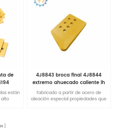
nta de
4J8843 broca final 4J8844
4194
extremo ahuecado caliente lh
das están
fabricado a partir de acero de
alto
aleación especial propiedades que
acero al
mantienen la dureza para una larga
camente y
vida útil, Yintai las cantoneras
r la vida
duraderas hacen posible su
máquinas para ofrecer el
as
rendimiento usted necesidad.