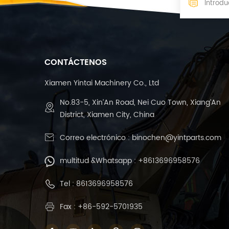
CONTÁCTENOS
Xiamen Yintai Machinery Co., Ltd
No.83-5, Xin’An Road, Nei Cuo Town, Xiang’An
District, Xiamen City, China
Correo electrónico :
binochen@yintparts.com
multitud &Whatsapp :
+8613696958576
Tel :
8613696958576
Fax : +86-592-5701935