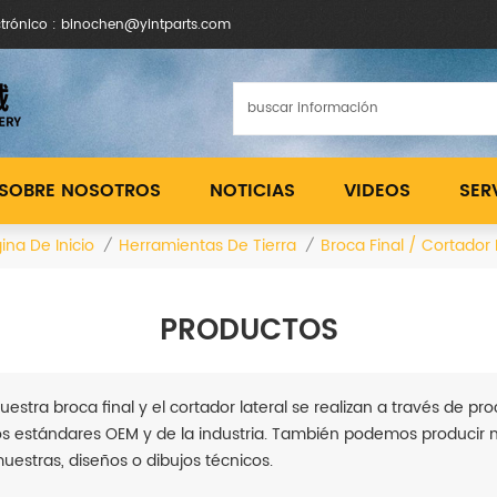
ctrónico : binochen@yintparts.com
SOBRE NOSOTROS
NOTICIAS
VIDEOS
SER
ina De Inicio
Herramientas De Tierra
Broca Final / Cortador 
/
/
PRODUCTOS
uestra broca final y el cortador lateral se realizan a través de 
os estándares OEM y de la industria. También podemos producir
uestras, diseños o dibujos técnicos.