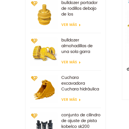
bulldozer portador
de rodillos debajo
de los
componentes
VER MÁS
bulldozer
almohadillas de
una sola garra
zapata de la
VER MÁS
excavadora
d
Cuchara
excavadora
Cuchara hidráulica
tipo minería
VER MÁS
Cucharas
reforzadas
me
conjunto de cilindro
de ajuste de pista
kobelco sk200