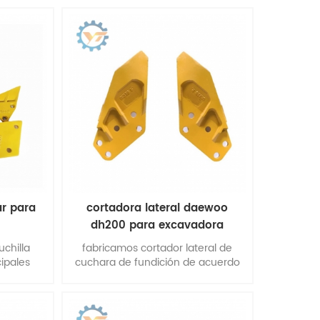
acero con alto contenido de
carbono y boro.
ar para
cortadora lateral daewoo
dh200 para excavadora
uchilla
fabricamos cortador lateral de
cipales
cuchara de fundición de acuerdo
e trabajo
con sus requisitos de aplicación.
liares.