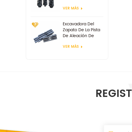
VER MÁS
Excavadora Del
Zapato De La Pista
De Aleación De
Acero De Las
VER MÁS
Zapatas
REGIST