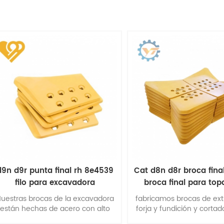
d9n d9r punta final rh 8e4539
Cat d8n d8r broca fina
filo para excavadora
broca final para to
uestras brocas de la excavadora
fabricamos brocas de ex
están hechas de acero con alto
forja y fundición y cortado
contenido de carbono y boro que
de acuerdo con sus requi