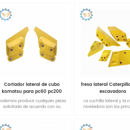
están tratadas térmicamente y
aplicación.
endurecidas. Mejorar la vida útil.
Cortador lateral de cubo
fresa lateral Caterpill
komatsu para pc60 pc200
excavadora
odemos producir cualquier pieza
La cuchilla lateral y la c
solicitada de acuerdo con su
niveladora son los prin
impresión azul o muestras.
dispositivos niveladores d
y otros dispositivos auxi