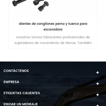
de
dientes de cangilones perno y tuerca para
excavadora
nosotros Somos fabricantes profesionales de
es
sujetadores de movimiento de tierras. También
o,
podríamos producir de acuerdo a su dibujo o
6-
muestras.
.
CONTÁCTENOS
EMPRESA
ETIQUETAS CALIENTES
ENVIAR UN MENSAJE