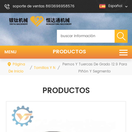
Español
soporte de ventas 8613696958576
PRODUCTOS
MENU
Página
Pernos Y Tuercas De Grado 12.9 Para
/
/
Tornillos Y Nueses
De Inicio
Piñón Y Segmento
PRODUCTOS