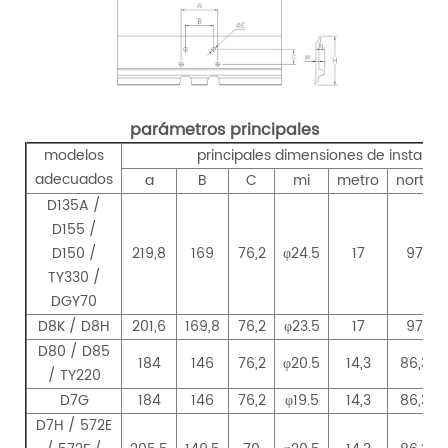
parámetros principales
modelos
principales dimensiones de instalac
adecuados
a
B
C
mi
metro
norte
D135A /
D155 /
D150 /
219,8
169
76,2
φ24.5
17
97
TY330 /
DGY70
D8K / D8H
201,6
169,8
76,2
φ23.5
17
97
D80 / D85
184
146
76,2
φ20.5
14,3
86,3
/ TY220
D7G
184
146
76,2
φ19.5
14,3
86,3
D7H / 572E