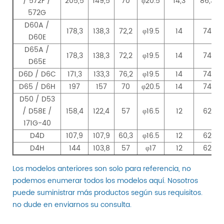
/ 572F /
205,5
149,5
70
φ20.5
14,3
86,3
572G
D60A /
178,3
138,3
72,2
φ19.5
14
74
D60E
D65A /
178,3
138,3
72,2
φ19.5
14
74
D65E
D6D / D6C
171,3
133,3
76,2
φ19.5
14
74
D65 / D6H
197
157
70
φ20.5
14
74
D50 / D53
/ D58E /
158,4
122,4
57
φ16.5
12
62
171G-40
D4D
107,9
107,9
60,3
φ16.5
12
62
D4H
144
103,8
57
φ17
12
62
Los modelos anteriores son solo para referencia, no
podemos enumerar todos los modelos aquí. Nosotros
puede suministrar más productos según sus requisitos.
no dude en enviarnos su consulta.