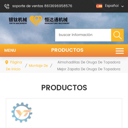
Español
soporte de ventas 8613696958576
PRODUCTOS
MENU
Página
Almohadillas De Oruga De Topadora
/
/
Montaje De Zapatas
De Inicio
Mejor Zapata De Oruga De Topadora
PRODUCTOS