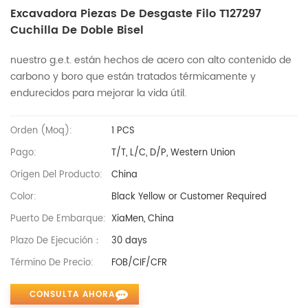
Excavadora Piezas De Desgaste Filo T127297
Cuchilla De Doble Bisel
nuestro g.e.t. están hechos de acero con alto contenido de
carbono y boro que están tratados térmicamente y
endurecidos para mejorar la vida útil.
Orden (moq):
1 PCS
Pago:
T/T, L/C, D/P, Western Union
Origen Del Producto:
China
Color:
Black Yellow or Customer Required
Puerto De Embarque:
XiaMen, China
Plazo De Ejecución：
30 days
Término De Precio:
FOB/CIF/CFR
CONSULTA AHORA