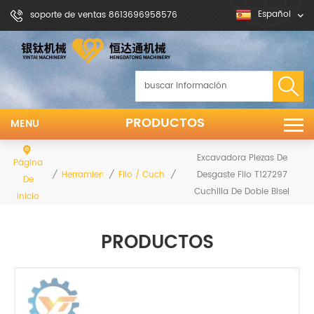
Español
soporte de ventas 8613696958576
PRODUCTOS
MENU
Excavadora Piezas De
Página
/
/
/
Desgaste Filo T127297
Herramientas De Tierra
Filo / Cuchilla Niveladora
De
Cuchilla De Doble Bisel
Inicio
PRODUCTOS