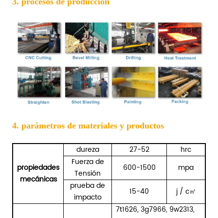
3. procesos de producción
4. parámetros de materiales y productos
dureza
27-52
hrc
Fuerza de
propiedades
600-1500
mpa
Tensión
mecánicas
prueba de
15-40
j / c㎡
impacto
7t1626, 3g7966, 9w2313,