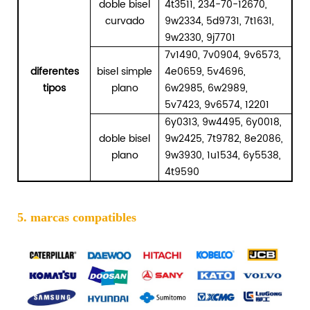
doble bisel
4t3511, 234-70-12670,
curvado
9w2334, 5d9731, 7t1631,
9w2330, 9j7701
7v1490, 7v0904, 9v6573,
diferentes
bisel simple
4e0659, 5v4696,
tipos
plano
6w2985, 6w2989,
5v7423, 9v6574, 12201
6y0313, 9w4495, 6y0018,
doble bisel
9w2425, 7t9782, 8e2086,
plano
9w3930, 1u1534, 6y5538,
4t9590
5. marcas compatibles