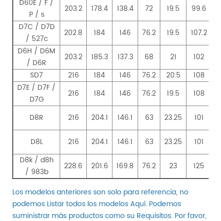
D60E / F /
203.2
178.4
138.4
72
19.5
99.6
1
P / s
D7C / D7D
202.8
184
146
76.2
19.5
107.2
2
/ 527c
D6H / D6M
203.2
185.3
137.3
68
21
102
1
/ D6R
SD7
216
184
146
76.2
20.5
108
D7E / D7F /
216
184
146
76.2
19.5
108
D7G
D8R
216
204.1
146.1
63
23.25
101
D8L
216
204.1
146.1
63
23.25
101
D8k / d8h
228.6
201.6
169.8
76.2
23
125
/ 983b
Los modelos anteriores son solo para referencia, no
podemos Listar todos los modelos Aquí. Podemos
suministrar más productos como su Requisitos. Por favor,