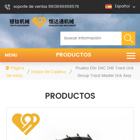
Español
soporte de ventas 8613696958576
PRODUCTOS
MENU
Página
Prueba D3c D4C D4E Track Link
/
/
Enlace De Cadena De Seguimiento
De Inicio
Group Track Master Link Assy
PRODUCTOS