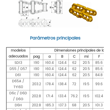
Parámetros principales
modelos
Dimensiones principales de la ins
adecuados
pag
a
B
C
mi
F
SD13
190
160.4
124.4
62
20.5
85.6
1
D55 / D57
190
160.4
124.4
62
20.5
85.6
1
D61
190
160.4
124.4
62
20.5
84.8
1
D65A /
203.2
178.4
138.4
72
19.5
99.6
1
TY160
D6c / D6D
202.8
171.4
133.4
76.2
19.5
102.4
1
/ D6G
D6H
202.8
185.3
137.3
68
20.5
101.3
1