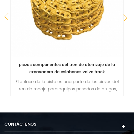
nk
piezas componentes del tren de aterrizaje de la
K
excavadora de eslabones volvo track
El enlace de la pista es una parte de las piezas del
A
tren de rodaje para equipos pesados ​​de orugas,
r
a
como excavadoras, excavadoras, grúas, máquinas
so
de perforación, etc.
CONTÁCTENOS