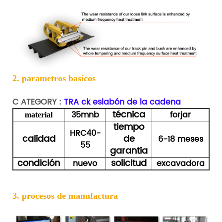
2. parametros basicos
C
ATEGORY :
TRA
ck eslabón de la cadena
técnica
35mnb
forjar
material
tiempo
HRC40-
calidad
de
6-18 meses
55
garantia
condición
solicitud
nuevo
excavadora
3. procesos de manufactura