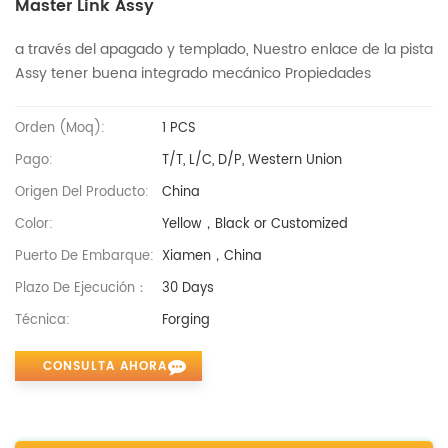
Master Link Assy
a través del apagado
y templado,
Nuestro enlace de la pista
Assy tener buena
integrado mecánico Propiedades
Orden (moq):
1 PCS
Pago:
T/T, L/C, D/P, Western Union
Origen Del Producto:
China
Color:
Yellow，Black or Customized
Puerto De Embarque:
Xiamen，China
Plazo De Ejecución：
30 Days
Técnica:
Forging
CONSULTA AHORA