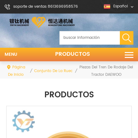
Español
soporte de ventas 8613696958576
PRODUCTOS
MENU
Página
Piezas Del Tren De Rodaje Del
/
/
Conjunto De La Rueda Delantera
De Inicio
Tractor DAEWOO
PRODUCTOS