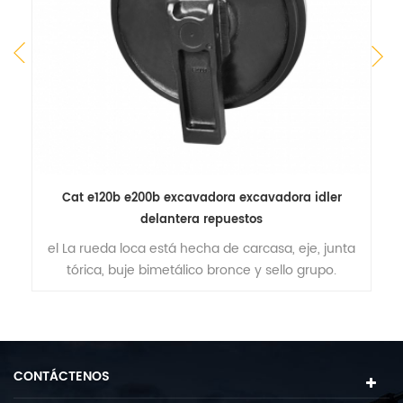
s
Cat e120b e200b excavadora excavadora idler
el
delantera repuestos
el La rueda loca está hecha de carcasa, eje, junta
tórica, buje bimetálico bronce y sello grupo.
e
r
CONTÁCTENOS