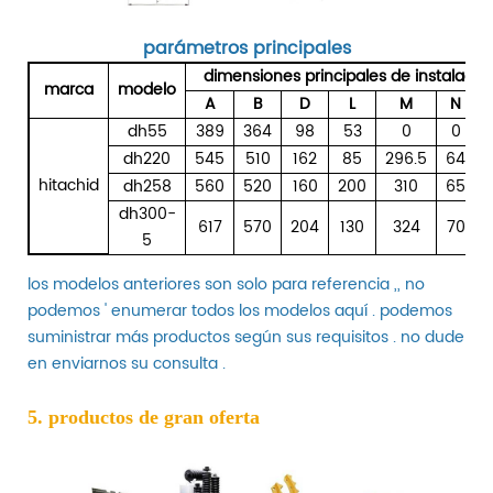
parámetros principales
dimensiones principales de instalació
marca
modelo
A
B
D
L
M
N
dh55
389
364
98
53
0
0
dh220
545
510
162
85
296.5
64
hitachid
dh258
560
520
160
200
310
65
dh300-
617
570
204
130
324
70
5
los modelos anteriores son solo para referencia ,, no
podemos ' enumerar todos los modelos aquí . podemos
suministrar más productos según sus requisitos . no dude
en enviarnos su consulta .
5. productos de gran oferta