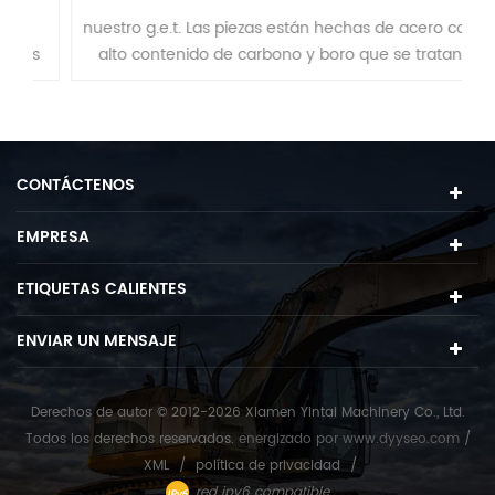
nuestro g.e.t. Las piezas están hechas de acero con
os
alto contenido de carbono y boro que se tratan
.
térmicamente y se endurecen para mejorar la vida
útil.
CONTÁCTENOS
EMPRESA
ETIQUETAS CALIENTES
ENVIAR UN MENSAJE
Derechos de autor © 2012-2026 Xiamen Yintai Machinery Co., Ltd.
Todos los derechos reservados.
energizado por
www.dyyseo.com
/
XML
/
política de privacidad
/
red ipv6 compatible