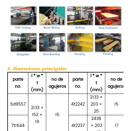
4. dimensiones principales
l * w *
l * w *
parte
no de
parte
no de
t
t
no.
agujeros
no.
agujeros
(mm)
(mm)
2133 ×
5d9557
4t2242
203 ×
15
2133 ×
25
152 ×
15
2438
19
7t1644
4t2237
× 203
17