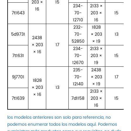
203 ×
15
234-
2133 ×
16
7t1643
70-
203 ×
15
12710
16
232-
1828
5d9731
70-
× 203
13
2438
52850
× 19
× 203
17
234-
2133 ×
× 16
7t1631
70-
203 ×
15
12670
19
235-
2438
9j7701
70-
× 203
17
1828
12140
× 19
× 203
13
2133 ×
× 16
7t1639
7d1158
203 ×
15
16
los modelos anteriores son solo para referencia, no
podemos enumerar todos los modelos aquí. Podemos