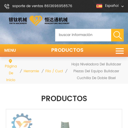
Español
soporte de ventas 8613696958576
PRODUCTOS
MENU
Hoja Niveladora Del Bulldozer
Página
/
/
/
Piezas Del Equipo Bulldozer
Herramientas De Tierra
Filo / Cuchilla Niveladora
De
Cuchilla De Doble Bisel
Inicio
PRODUCTOS