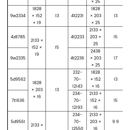
× 25
1828
1828
9w2334
× 152
13
4t2231
× 203
13
× 19
× 25
2133 ×
4z8785
4t2233
203 ×
15
2133 ×
25
152 ×
15
2438
19
9w2335
4t2236
× 203
17
× 25
232-
1828
5d9562
70-
× 152
13
1828
12143
× 16
× 203
13
234-
2133 ×
× 16
7t1636
70-
152 ×
15
12193
16
234-
2133 ×
5d9561
70-
203 ×
9 9
2133 ×
12550
16