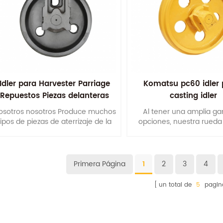
Idler para Harvester Parriage
Komatsu pc60 idler 
Repuestos Piezas delanteras
casting idler
osotros nosotros Produce muchos
Al tener una amplia g
tipos de piezas de aterrizaje de la
opciones, nuestra rueda
cosechadora, como este D4H
aplicable a modelos espe
Bulldozer Idler. Nuestro Los
excavadoras de oruga
productos superarán su
bulldozer de 1 tonelada
expectativas.
toneladas.
Primera Página
1
2
3
4
un total de
5
pagin