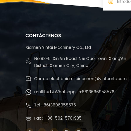
CONTÁCTENOS
Xiamen Yintai Machinery Co., Ltd
No.83-5, Xin’An Road, Nei Cuo Town, Xiang’An
District, Xiamen City, China
Correo electrónico :
binochen@yintparts.com
multitud &Whatsapp :
+8613696958576
Tel :
8613696958576
Fax : +86-592-5701935