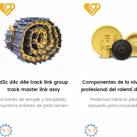
d3c d4c d4e track link group
Componentes de la ni
track master link assy
profesional del ralentí 
d85
a través de temple y templado,
Podemos fabricar pie
nuestros enlaces de pista tienen
repuesto para excavad
buena propiedad mecánica
excavadoras OEM seg
integrada s .
muestras, diseños o d
técnicos.