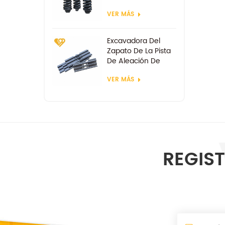
VER MÁS
Excavadora Del
Zapato De La Pista
De Aleación De
Acero De Las
VER MÁS
Zapatas
REGIST