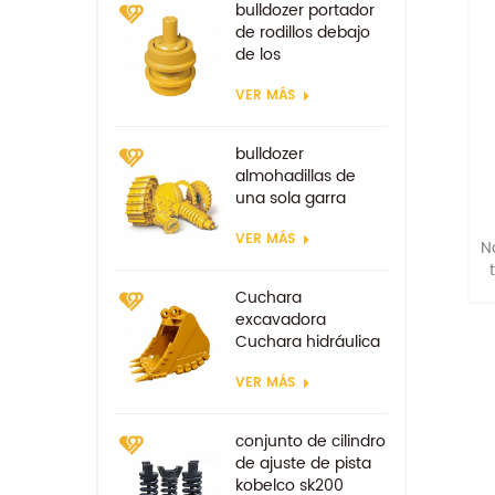
bulldozer portador
de rodillos debajo
de los
componentes
VER MÁS
bulldozer
almohadillas de
una sola garra
zapata de la
VER MÁS
excavadora
N
Cuchara
excavadora
Cuchara hidráulica
tipo minería
VER MÁS
Cucharas
reforzadas
conjunto de cilindro
de ajuste de pista
kobelco sk200