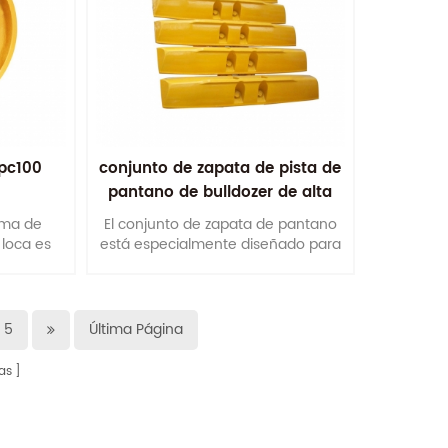
pc100
conjunto de zapata de pista de
pantano de bulldozer de alta
calidad
ama de
El conjunto de zapata de pantano
 loca es
está especialmente diseñado para
ciales de
hacer que la excavadora pueda
s r y
trabajar en terreno y pantano.
 a 100
5
Última Página
as