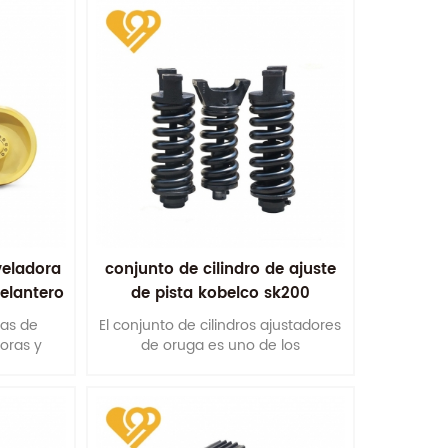
veladora
conjunto de cilindro de ajuste
delantero
de pista kobelco sk200
zas de
El conjunto de cilindros ajustadores
oras y
de oruga es uno de los
ún sus
componentes más importantes del
ibujos
tren de rodaje para proporcionar a
las máquinas de orugas una vida
útil satisfactoria.