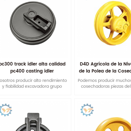
pc300 track idler alta calidad
D4D Agrícola de la Ni
pc400 casting idler
de la Polea de la Cos
de Tren de rodaje de 
osotros producir alto rendimiento
Podemos producir muchos
Frontal
y fiabilidad excavadora grupo
cosechadoras piezas del
ensor delantero y bulldozer grupo
aterrizaje, como este D4D 
rueda delantera tensora.
de la polea, del tren de ate
la Polea. Para más detal
favor póngase en conta
nosotros.