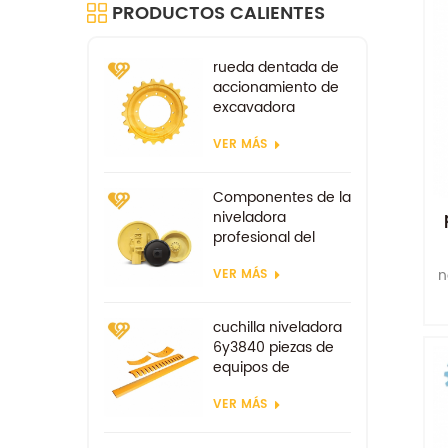
PRODUCTOS CALIENTES
rueda dentada de
accionamiento de
excavadora
repuestos para tren
VER MÁS
de rodaje kobelco
sk100 sk200
Componentes de la
niveladora
profesional del
ralentí delantero
n
VER MÁS
d85
t
cuchilla niveladora
6y3840 piezas de
equipos de
excavadora piezas
VER MÁS
de desgaste de
repuesto