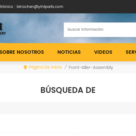
ctrónico : binochen@yintparts.com
SOBRE NOSOTROS
NOTICIAS
VIDEOS
SER
Página De Inicio
Front-Idler-Assembly
/
BÚSQUEDA DE