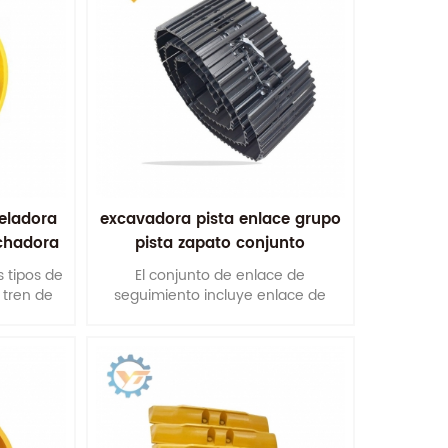
veladora
excavadora pista enlace grupo
echadora
pista zapato conjunto
la rueda
 tipos de
El conjunto de enlace de
 tren de
seguimiento incluye enlace de
bulldozer
seguimiento, zapata de
rrizaje de
seguimiento, perno y tuerca de
les, por
seguimiento. Es una parte
cto con
importante del tren de rodaje de
excavadoras y excavadoras.