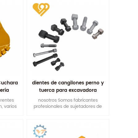
Cuchara
dientes de cangilones perno y
ería
tuerca para excavadora
das
erentes
nosotros Somos fabricantes
, varios
profesionales de sujetadores de
están
movimiento de tierras. También
 a partir
podríamos producir de acuerdo a
rosor de
su dibujo o muestras.
e tensión,