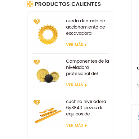
PRODUCTOS CALIENTES
rueda dentada de
accionamiento de
excavadora
repuestos para tren
VER MÁS
de rodaje kobelco
sk100 sk200
Componentes de la
niveladora
profesional del
ralentí delantero
N
VER MÁS
d85
cuchilla niveladora
6y3840 piezas de
equipos de
excavadora piezas
VER MÁS
de desgaste de
repuesto