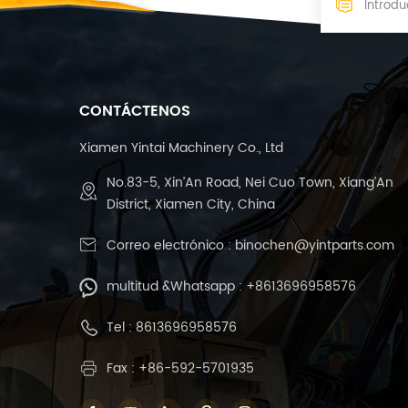
CONTÁCTENOS
Xiamen Yintai Machinery Co., Ltd
No.83-5, Xin’An Road, Nei Cuo Town, Xiang’An
District, Xiamen City, China
Correo electrónico :
binochen@yintparts.com
multitud &Whatsapp :
+8613696958576
Tel :
8613696958576
Fax : +86-592-5701935