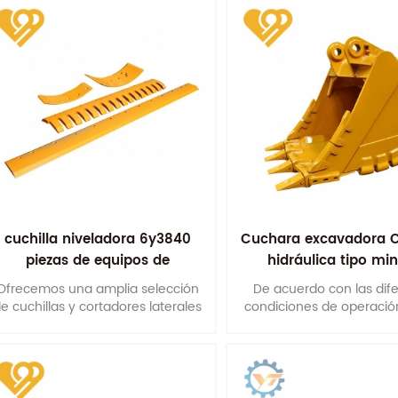
cuchilla niveladora 6y3840
Cuchara excavadora 
piezas de equipos de
hidráulica tipo min
xcavadora piezas de desgaste
Cucharas reforza
Ofrecemos una amplia selección
De acuerdo con las dif
de repuesto
e cuchillas y cortadores laterales
condiciones de operación
fabricados con varios grados de
tipos de cucharones 
acero con alto contenido de
razonablemente diseñados
carbono y boro.
de formas, materiales, g
placas y características d
etc.