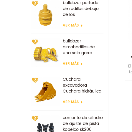
bulldozer portador
de rodillos debajo
de los
componentes
VER MÁS
bulldozer
almohadillas de
una sola garra
zapata de la
VER MÁS
excavadora
E
t
c
Cuchara
excavadora
Cuchara hidráulica
tipo minería
VER MÁS
Cucharas
reforzadas
conjunto de cilindro
de ajuste de pista
kobelco sk200