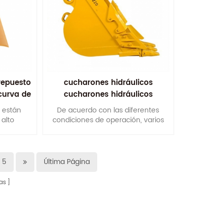
repuesto
cucharones hidráulicos
 curva de
cucharones hidráulicos
s están
De acuerdo con las diferentes
alto
condiciones de operación, varios
boro que
tipos de cucharones están
e y se
razonablemente diseñados a partir
vida útil.
de formas, materiales, grosor de
placas y características de tensión,
5
Última Página
etc.
as