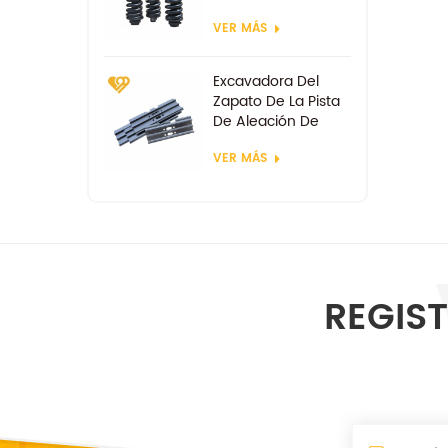
VER MÁS
Excavadora Del
Zapato De La Pista
De Aleación De
Acero De Las
VER MÁS
Zapatas
REGIST