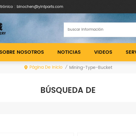
ctrónico : binochen@yintparts.com
SOBRE NOSOTROS
NOTICIAS
VIDEOS
SER
Página De Inicio
Mining-Type-Bucket
/
BÚSQUEDA DE