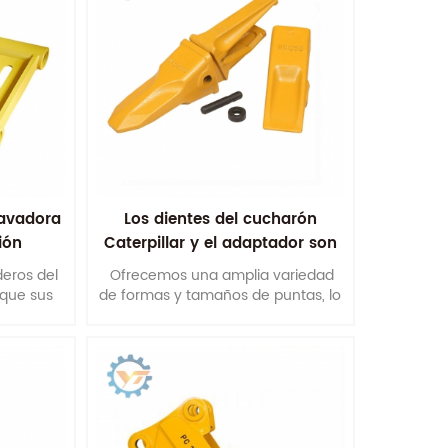
cavadora
Los dientes del cucharón
ión
Caterpillar y el adaptador son
charón
resistentes al desgaste con alta
deros del
Ofrecemos una amplia variedad
tenacidad
 que sus
de formas y tamaños de puntas, lo
dimiento
que garantiza que tengamos lo que
necesita para su aplicación
específica.