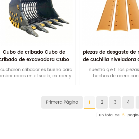
Cubo de cribado Cubo de
piezas de desgaste de 
cribado de excavadora Cubo
de cuchilla niveladora
de esqueleto
doble bisel
l cucharón cribador es bueno para
nuestro g.e.t. Las pieza
amizar rocas en el suelo, extraer y
hechas de acero con 
lasificar rocas de manera efectiva
contenido de carbono y 
y eliminar otros desechos sin el
se tratan térmicament
suelo. Equipo de ahorro de mano
endurecen para mejorar la 
de obra.
Primera Página
1
2
3
4
un total de
5
pagin