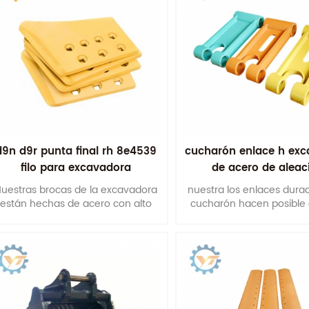
d9n d9r punta final rh 8e4539
cucharón enlace h ex
filo para excavadora
de acero de aleac
articulación del cu
uestras brocas de la excavadora
nuestra los enlaces dura
están hechas de acero con alto
cucharón hacen posible
contenido de carbono y boro que
máquinas entreguen Ren
están tratadas térmicamente y
que usted exige.
endurecidas. Mejorar la vida útil.