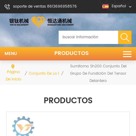
Español
soporte de ventas 8613696958576
PRODUCTOS
MENU
Sumitomo Sh200 Conjunto Del
Página
/
/
Grupo De Fundición Del Tensor
Conjunto De La Rueda Delantera
De Inicio
Delantero
PRODUCTOS