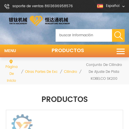
Español
soporte de ventas 8613696958576
PRODUCTOS
MENU
Conjunto De Cilindro
Página
/
/
/
De Ajuste De Pista
Otras Partes De Excavadoras Y Excavadoras
Cilindro De Ajuste
De
KOBELCO SK200
Inicio
PRODUCTOS