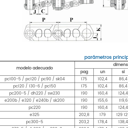
parámetros princi
dimensi
modelo adecuado
pag
un
si
pc100-5 / pc120 / pc90 / sk04
175
102,4
86,4
pc120 / 130-6 / pc150
175
102,4
86,4
pc200-5 / dh220 / sw230
190
160,4
124,
e200b / e320 / e240b / sk200
190
155,6
119,6
pc220
190
160,4
124,
e325
202,8
179
129 1
pc300-5
203,2
178,4
138,