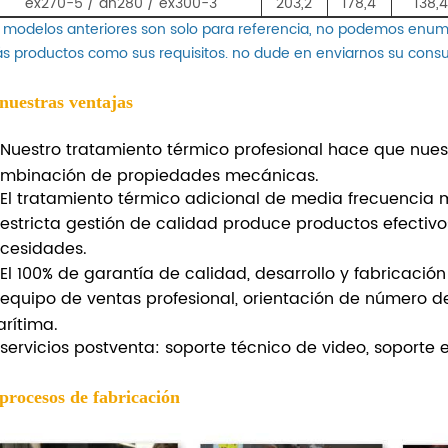
ex270-5 / dh280 / ex300-3
203,2
178,4
138,
s modelos anteriores son solo para referencia, no podemos enum
s productos como sus requisitos. no dude en enviarnos su consu
 nuestras ventajas
Nuestro tratamiento térmico profesional hace que nue
mbinación de propiedades mecánicas.
El tratamiento térmico adicional de media frecuencia m
estricta gestión de calidad produce productos efectivos
cesidades.
El 100% de garantía de calidad, desarrollo y fabricación 
equipo de ventas profesional, orientación de número de
rítima.
servicios postventa: soporte técnico de video, soporte e
 procesos de fabricación