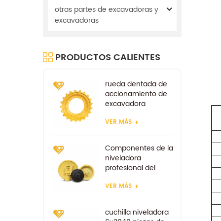
otras partes de excavadoras y
excavadoras
PRODUCTOS CALIENTES
rueda dentada de
accionamiento de
excavadora
repuestos para tren
VER MÁS
de rodaje kobelco
sk100 sk200
Componentes de la
niveladora
profesional del
ralentí delantero
VER MÁS
d85
cuchilla niveladora