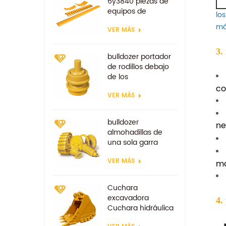
6y3840 piezas de
equipos de
lo
excavadora piezas
má
VER MÁS
de desgaste de
repuesto
3.
bulldozer portador
de rodillos debajo
de los
componentes
co
VER MÁS
bulldozer
ne
almohadillas de
una sola garra
zapata de la
VER MÁS
excavadora
ma
Cuchara
excavadora
4.
Cuchara hidráulica
tipo minería