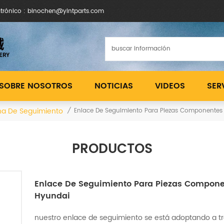
ctrónico : binochen@yintparts.com
SOBRE NOSOTROS
NOTICIAS
VIDEOS
SER
na De Seguimiento
/
Enlace De Seguimiento Para Piezas Componentes 
PRODUCTOS
Enlace De Seguimiento Para Piezas Compone
Hyundai
nuestro enlace de seguimiento se está adoptando a tr