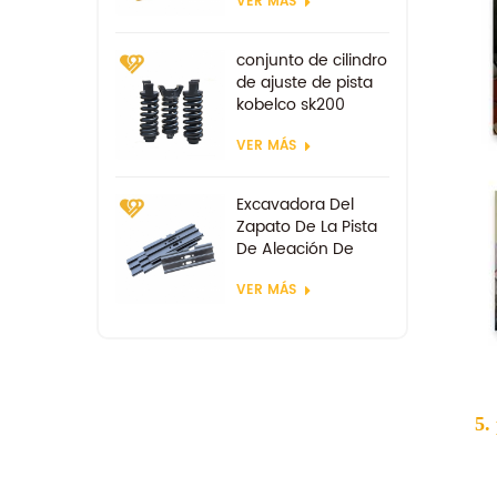
VER MÁS
Cucharas
reforzadas
conjunto de cilindro
de ajuste de pista
kobelco sk200
VER MÁS
Excavadora Del
Zapato De La Pista
De Aleación De
Acero De Las
VER MÁS
Zapatas
5.