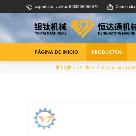
soporte de ventas 8613696958576
Correo ele
PÁGINA DE INICIO
PRODUCTOS
Página De Inicio
Enlace De Cade
/