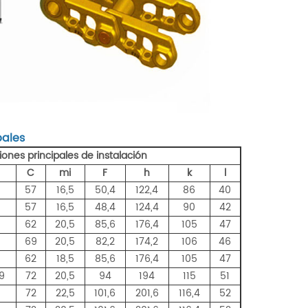
pales
ones principales de instalación
C
mi
F
h
k
l
57
16,5
50,4
122,4
86
40
57
16,5
48,4
124,4
90
42
4
62
20,5
85,6
176,4
105
47
69
20,5
82,2
174,2
106
46
4
62
18,5
85,6
176,4
105
47
29
72
20,5
94
194
115
51
4
72
22,5
101,6
201,6
116,4
52