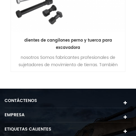
de
dientes de cangilones perno y tuerca para
excavadora
nosotros Somos fabricantes profesionales de
es
sujetadores de movimiento de tierras. También
o,
podríamos producir de acuerdo a su dibujo o
6-
muestras.
.
CONTÁCTENOS
EMPRESA
ETIQUETAS CALIENTES