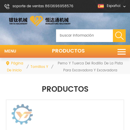
Español
soporte de ventas 8613696958576
PRODUCTOS
MENU
Página
Perno Y Tuerca Del Rodillo De La Pista
/
/
Tornillos Y Nueses
De Inicio
Para Excavadora Y Excavadora
PRODUCTOS