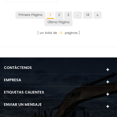
de protección de
eslabones
Primera Página
1
2
3
...
14
Última Página
un total de
14
paginas
CONTÁCTENOS
EMPRESA
ETIQUETAS CALIENTES
ENVIAR UN MENSAJE