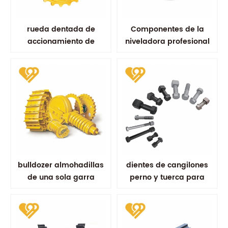
rueda dentada de
Componentes de la
accionamiento de
niveladora profesional
excavadora repuestos
del ralentí delantero
para tren de rodaje
d85
kobelco sk100 sk200
bulldozer almohadillas
dientes de cangilones
de una sola garra
perno y tuerca para
zapata de la
excavadora
excavadora