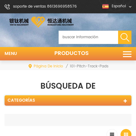
Español
soporte de ventas 8613696958576
PRODUCTOS
MENU
Página De Inicio
/
101-Pitch-Track-Pads
BÚSQUEDA DE
CATEGORÍAS