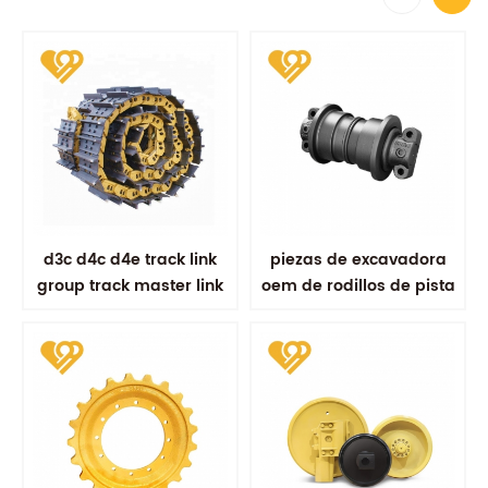
d3c d4c d4e track link
piezas de excavadora
group track master link
oem de rodillos de pista
assy
de soldadura por
fricción