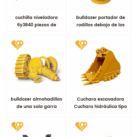
cuchilla niveladora
bulldozer portador de
6y3840 piezas de
rodillos debajo de los
equipos de excavadora
componentes
piezas de desgaste de
repuesto
bulldozer almohadillas
Cuchara excavadora
de una sola garra
Cuchara hidráulica tipo
zapata de la
minería Cucharas
excavadora
reforzadas