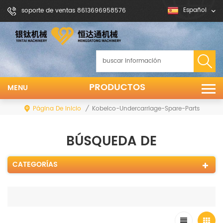
Español
soporte de ventas 8613696958576
PRODUCTOS
MENU
Página De Inicio
/
Kobelco-Undercarriage-Spare-Parts
BÚSQUEDA DE
CATEGORÍAS