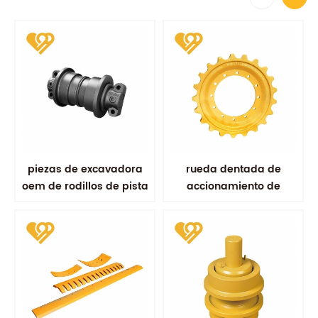
piezas de excavadora
rueda dentada de
oem de rodillos de pista
accionamiento de
de soldadura por
excavadora repuestos
fricción
para tren de rodaje
kobelco sk100 sk200