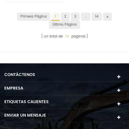
el adaptador son
resistentes al desgaste
con alta tenacidad
Primera Página
1
2
3
...
14
Última Página
un total de
14
paginas
CONTÁCTENOS
EMPRESA
ETIQUETAS CALIENTES
ENVIAR UN MENSAJE