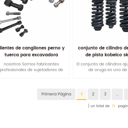
dientes de cangilones perno y
conjunto de cilindro d
tuerca para excavadora
de pista kobelco s
nosotros Somos fabricantes
El conjunto de cilindros a
profesionales de sujetadores de
de oruga es uno de 
movimiento de tierras. También
componentes más import
podríamos producir de acuerdo a
tren de rodaje para propo
su dibujo o muestras.
las máquinas de orugas 
útil satisfactoria.
Primera Página
1
2
3
...
un total de
15
pagin