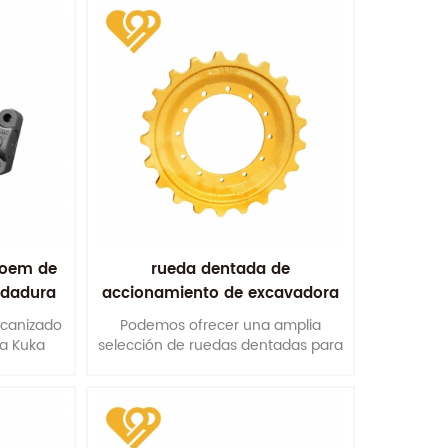
 oem de
rueda dentada de
oldadura
accionamiento de excavadora
repuestos para tren de rodaje
ecanizado
Podemos ofrecer una amplia
kobelco sk100 sk200
a Kuka
selección de ruedas dentadas para
de las
máquinas de 3 a 100 toneladas.
e. Esto
nuestros