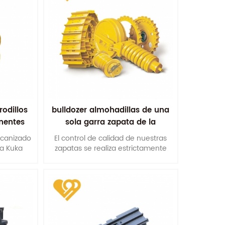
rodillos
bulldozer almohadillas de una
nentes
sola garra zapata de la
excavadora
ecanizado
El control de calidad de nuestras
a Kuka
zapatas se realiza estrictamente
de las
desde el suministro de materias
e. Esto
primas hasta diferentes
nuestros
procesiones de mecanizado hasta
res.
el embalaje final.