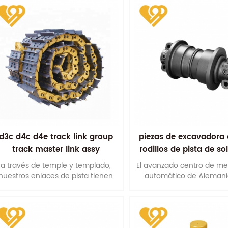
d3c d4c d4e track link group
piezas de excavadora
track master link assy
rodillos de pista de s
por fricción
a través de temple y templado,
El avanzado centro de m
nuestros enlaces de pista tienen
automático de Alemani
buena propiedad mecánica
garantiza la precisión 
integrada s .
dimensiones de montaj
maximiza la vida útil de 
rodillos de oruga.