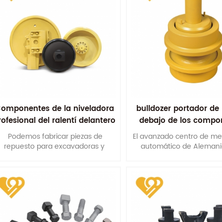
omponentes de la niveladora
bulldozer portador de 
rofesional del ralentí delantero
debajo de los compo
d85
Podemos fabricar piezas de
El avanzado centro de m
repuesto para excavadoras y
automático de Alemani
excavadoras OEM según sus
garantiza la precisión 
muestras, diseños o dibujos
dimensiones de montaj
técnicos.
maximiza la vida útil de 
rodillos transportado