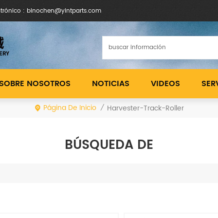
ctrónico : binochen@yintparts.com
SOBRE NOSOTROS
NOTICIAS
VIDEOS
SER
Página De Inicio
Harvester-Track-Roller
/
BÚSQUEDA DE