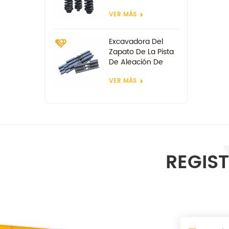
VER MÁS
Excavadora Del
Zapato De La Pista
De Aleación De
Acero De Las
VER MÁS
Zapatas
REGIST