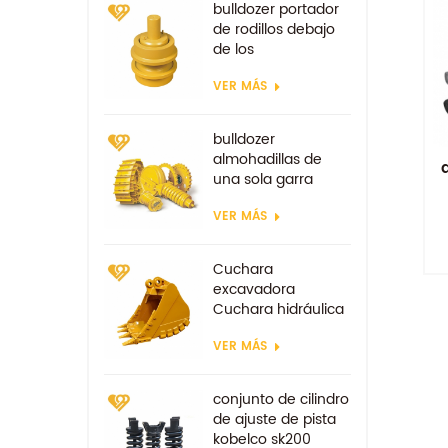
bulldozer portador
de rodillos debajo
de los
componentes
VER MÁS
bulldozer
almohadillas de
una sola garra
zapata de la
VER MÁS
excavadora
Cuchara
excavadora
Cuchara hidráulica
tipo minería
VER MÁS
Cucharas
reforzadas
conjunto de cilindro
de ajuste de pista
kobelco sk200