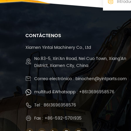
CONTÁCTENOS
Xiamen Yintai Machinery Co., Ltd
No.83-5, Xin’An Road, Nei Cuo Town, Xiang’An
District, Xiamen City, China
Correo electrónico :
binochen@yintparts.com
multitud &Whatsapp :
+8613696958576
Tel :
8613696958576
Fax : +86-592-5701935