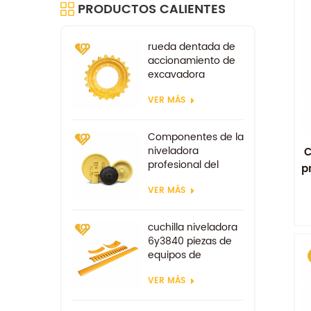
PRODUCTOS CALIENTES
rueda dentada de
accionamiento de
excavadora
repuestos para tren
VER MÁS
de rodaje kobelco
sk100 sk200
Componentes de la
niveladora
C
profesional del
p
ralentí delantero
VER MÁS
d85
cuchilla niveladora
6y3840 piezas de
equipos de
excavadora piezas
VER MÁS
de desgaste de
repuesto