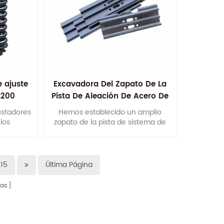
e ajuste
Excavadora Del Zapato De La
k200
Pista De Aleación De Acero De
Las Zapatas
justadores
Hemos establecido un amplio
los
zapato de la pista de sistema de
antes del
control de calidad para garantizar la
rcionar a
totalidad de los procesos de
una vida
producción.
15
Última Página
as