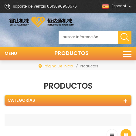
Español
soporte de ventas 8613696958576
PRODUCTOS
MENU
Página De Inicio
/
Productos
PRODUCTOS
CATEGORÍAS