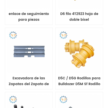
enlace de seguimiento
D6 filo 4T2923 hoja de
para piezas
doble bisel
componentes del tren
de rodaje de
excavadoras hyundai
Excavadora de las
D5C / D5G Rodillos para
Zapatas del Zapato de
Bulldozer D5M Sf Rodillo
la Pista Para ITR, BERCO,
GRP lb 70.5l-alh
SANYI Recomendación