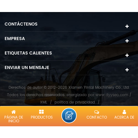
CONTÁCTENOS
EMPRESA
ETIQUETAS CALIENTES
ENVIAR UN MENSAJE
Derechos de autor © 2012-2026 Xiamen Yintai Machinery Co., Ltd.
Todos los derechos reservados.
energizado por
www.dyyseo.com
/
XML
/
política de privacidad
/
red ipv6 compatible
PÁGINA DE
PRODUCTOS
CONTACTO
ACERCA DE
INICIO