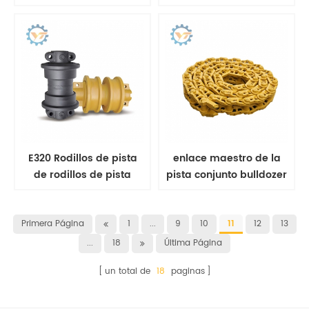
zapata de oruga de
00575 Componentes de
topadora
excavadora Komatsu
E320 Rodillos de pista
enlace maestro de la
de rodillos de pista
pista conjunto bulldozer
para 163-4147
enlace de la pista
lubricado
Primera Página
1
...
9
10
11
12
13
...
18
Última Página
un total de
18
paginas