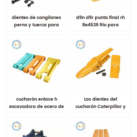
dientes de cangilones
d9n d9r punta final rh
perno y tuerca para
8e4539 filo para
excavadora
excavadora
cucharón enlace h
Los dientes del
excavadora de acero de
cucharón Caterpillar y
aleación articulación
el adaptador son
del cucharón
resistentes al desgaste
con alta tenacidad