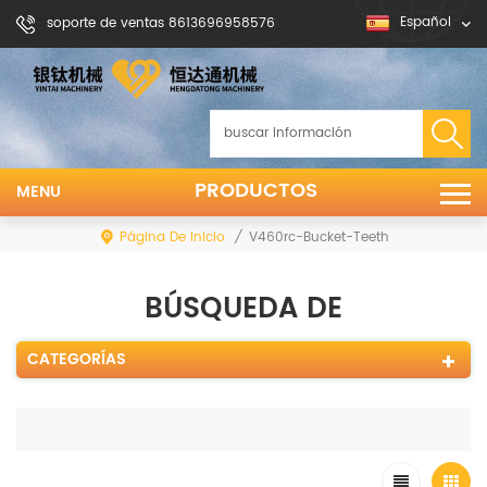
Español
soporte de ventas 8613696958576
PRODUCTOS
MENU
Página De Inicio
/
V460rc-Bucket-Teeth
BÚSQUEDA DE
CATEGORÍAS