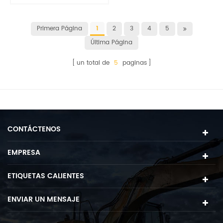
Primera Página
1
2
3
4
5
Última Página
un total de
5
paginas
CONTÁCTENOS
EMPRESA
ETIQUETAS CALIENTES
ENVIAR UN MENSAJE